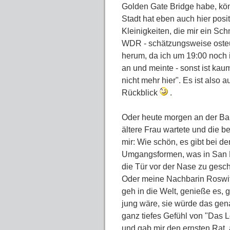
Golden Gate Bridge habe, kö
Stadt hat eben auch hier posi
Kleinigkeiten, die mir ein S
WDR - schätzungsweise osteu
herum, da ich um 19:00 noch 
an und meinte - sonst ist ka
nicht mehr hier". Es ist also 
Rückblick
.
Oder heute morgen an der Bah
ältere Frau wartete und die b
mir: Wie schön, es gibt bei 
Umgangsformen, was in San Fra
die Tür vor der Nase zu gesch
Oder meine Nachbarin Roswita 
geh in die Welt, genieße es, 
jung wäre, sie würde das gen
ganz tiefes Gefühl von "Das L
und gab mir den ernsten Rat, 