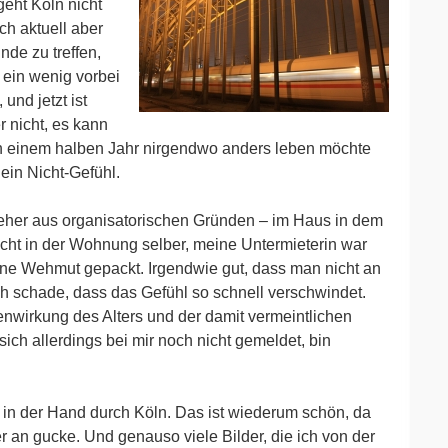
eht Köln nicht
ch aktuell aber
nde zu treffen,
s ein wenig vorbei
 und jetzt ist
r nicht, es kann
in einem halben Jahr nirgendwo anders leben möchte
r ein Nicht-Gefühl.
- eher aus organisatorischen Gründen – im Haus in dem
cht in der Wohnung selber, meine Untermieterin war
eine Wehmut gepackt. Irgendwie gut, dass man nicht an
h schade, dass das Gefühl so schnell verschwindet.
enwirkung des Alters und der damit vermeintlichen
sich allerdings bei mir noch nicht gemeldet, bin
 in der Hand durch Köln. Das ist wiederum schön, da
er an gucke. Und genauso viele Bilder, die ich von der