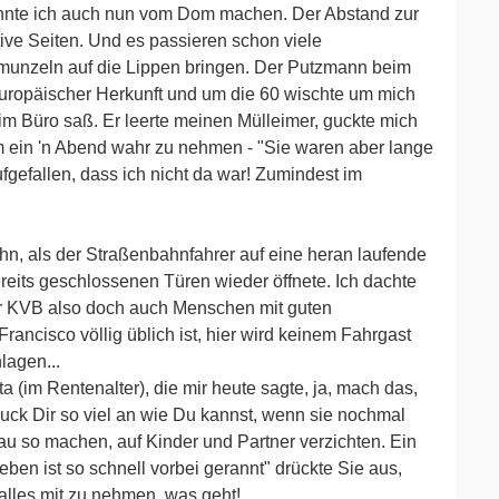
nnte ich auch nun vom Dom machen. Der Abstand zur
tive Seiten. Und es passieren schon viele
chmunzeln auf die Lippen bringen. Der Putzmann beim
ropäischer Herkunft und um die 60 wischte um mich
im Büro saß. Er leerte meinen Mülleimer, guckte mich
um ein 'n Abend wahr zu nehmen - "Sie waren aber lange
aufgefallen, dass ich nicht da war! Zumindest im
n, als der Straßenbahnfahrer auf eine heran laufende
ereits geschlossenen Türen wieder öffnete. Ich dachte
der KVB also doch auch Menschen mit guten
ncisco völlig üblich ist, hier wird keinem Fahrgast
lagen...
(im Rentenalter), die mir heute sagte, ja, mach das,
guck Dir so viel an wie Du kannst, wenn sie nochmal
au so machen, auf Kinder und Partner verzichten. Ein
eben ist so schnell vorbei gerannt" drückte Sie aus,
alles mit zu nehmen, was geht!