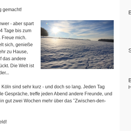
ig gemacht!
hwer - aber spart
14 Tage bis zum
 Freue mich.
lt sich, genieße
sehr zu Hause,
uf das andere
ckt. Die Welt ist
er...
n Köln sind sehr kurz - und doch so lang. Jeden Tag
H
ele Gespräche, treffe jeden Abend andere Freunde, und
le in gut zwei Wochen mehr über das "Zwischen-den-
eld!