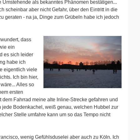
le Umstehende als bekanntes Phänomen bestätigen...
ch scheinbar aber nicht Gefahr, über den Eintritt in die
u geraten - na ja, Dinge zum Grübeln habe ich jedoch
rwundert, dass
wie ein
 es sich leider
ang habe ich
te eigentlich viele
ts. Ich bin hier,
wäre... Alles so
nem ersten
t dem Fahrrad meine alte Inline-Strecke gefahren und
ich jede Bodenkachel, weiß genau, welchen Hubbel zur
lcher Stelle umfahre kann um so das Tempo nicht
cisco, wenig Gefühlsduselei aber auch zu Köln. Ich