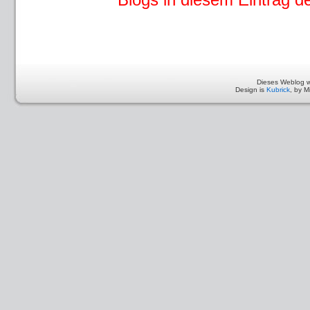
Dieses Weblog w
Design is
Kubrick
, by M